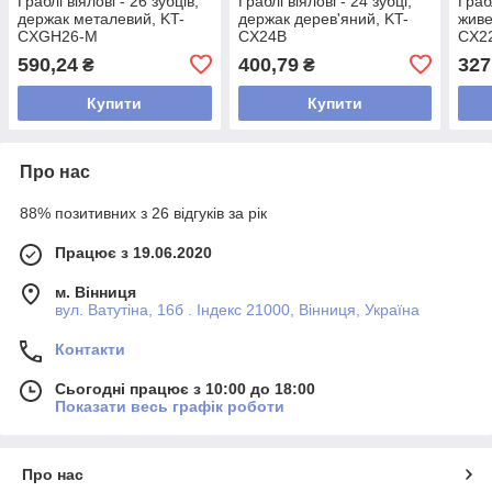
Граблі віялові - 26 зубців,
Граблі віялові - 24 зубці,
Граб
держак металевий, KT-
держак дерев'яний, KT-
живе
CXGH26-M
CX24B
CX2
590,24
400,79
327
₴
₴
Купити
Купити
Про нас
88% позитивних з 26 відгуків за рік
Працює з 19.06.2020
м. Вінниця
вул. Ватутіна, 16б . Індекс 21000, Вінниця, Україна
Контакти
Сьогодні працює з 10:00 до 18:00
Показати весь графік роботи
Про нас