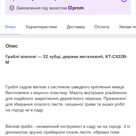
Замовлення під захистом
Опис
Характеристики
Доставка
Оплата
Умови п
Опис
Граблі віялові — 22 зубці, держак металевий, KT-CX22B-
M
Граблі садові віялові з системою швидкого кріплення живця.
Виготовлені з міцного пластику. Мають внутрішнє різьблення
для надійного закріплення дерев'яного черенка. Призначені
для збирання опалого листя, скошеної трави та інших робіт
на городі чи в саду.
Віялові граблі - незамінний інструмент в саду чи на городі. З їх
допомогою зручно прибирати опале листя, обрізані гілки