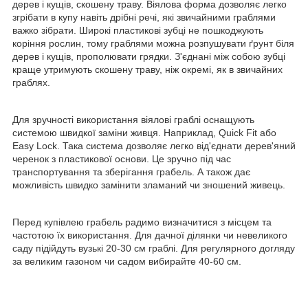
дерев і кущів, скошену траву. Віялова форма дозволяє легко
згрібати в купу навіть дрібні речі, які звичайними граблями
важко зібрати. Широкі пластикові зубці не пошкоджують
коріння рослин, тому граблями можна розпушувати ґрунт біля
дерев і кущів, прополювати грядки. З'єднані між собою зубці
краще утримують скошену траву, ніж окремі, як в звичайних
граблях.
Для зручності використання віялові граблі оснащують
системою швидкої заміни живця. Наприклад, Quick Fit або
Easy Lock. Така система дозволяє легко від'єднати дерев'яний
черенок з пластикової основи. Це зручно під час
транспортування та зберігання грабель. А також дає
можливість швидко замінити зламаний чи зношений живець.
Перед купівлею грабель радимо визначитися з місцем та
частотою їх використання. Для дачної ділянки чи невеликого
саду підійдуть вузькі 20-30 см граблі. Для регулярного догляду
за великим газоном чи садом вибирайте 40-60 см.