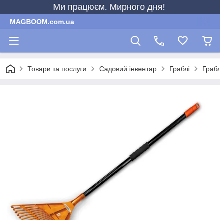
Ми працюєм. Мирного дня!
MAGBOOM.com.ua
Товари та послуги
Садовий інвентар
Граблі
Грабл