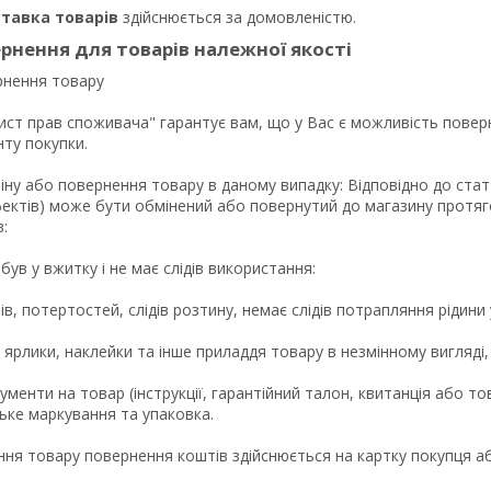
тавка товарів
здійснюється за домовленістю.
рнення для товарів належної якості
нення товару

ист прав споживача" гарантує вам, що у Вас є можливість поверн
ту покупки.

ну або повернення товару в даному випадку: Відповідно до стат
фектів) може бути обмінений або повернутий до магазину протяг
 

був у вжитку і не має слідів використання: 

ів, потертостей, слідів розтину, немає слідів потрапляння рідини у
 ярлики, наклейки та інше приладдя товару в незмінному вигляді,
кументи на товар (інструкції, гарантійний талон, квитанція або то
ьке маркування та упаковка.

ння товару повернення коштів здійснюється на картку покупця або