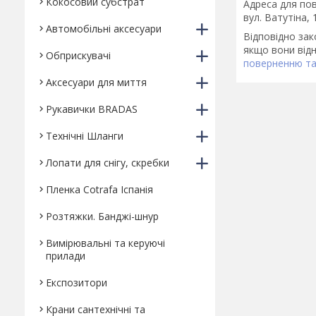
Кокосовий субстрат
Адреса для пов
вул. Ватутіна,
Автомобільні аксесуари
Відповідно за
якщо вони відн
Обприскувачі
поверненню та
Аксесуари для миття
Рукавички BRADAS
Технічні Шланги
Лопати для снігу, скребки
Пленка Cotrafa Іспанія
Розтяжки. Банджі-шнур
Вимірювальні та керуючі
прилади
Експозитори
Крани сантехнічні та