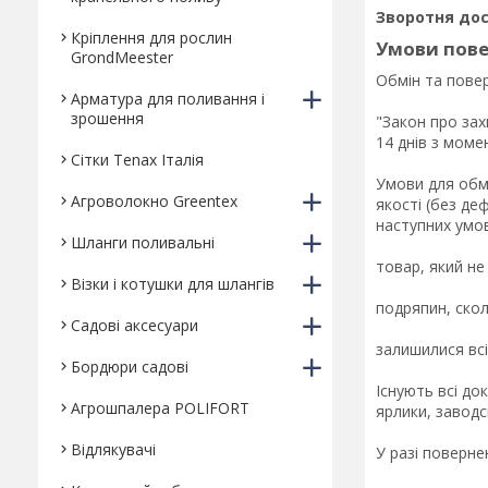
Зворотня дос
Кріплення для рослин
Умови пове
GrondMeester
Обмін та повер
Арматура для поливання і
зрошення
"Закон про зах
14 днів з момен
Сітки Tenax Італія
Умови для обмі
Агроволокно Greentex
якості (без де
наступних умов:
Шланги поливальні
товар, який не 
Візки і котушки для шлангів
подряпин, скол
Садові аксесуари
залишилися всі
Бордюри садові
Існують всі до
Агрошпалера POLIFORT
ярлики, заводс
Відлякувачі
У разі поверне