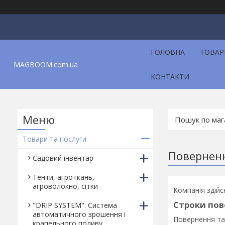
ГОЛОВНА
ТОВАР
MAGBOOM.com.ua
КОНТАКТИ
Товари та послуги
Поверненн
Садовий інвентар
Тенти, агроткань,
агроволокно, сітки
Компанія здійс
Строки пов
"DRIP SYSTEM". Система
автоматичного зрошення і
Повернення та
крапельного поливу