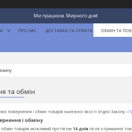
Ми працюєм. Мирного дня!
И
ПРО НАС
ДОСТАВКА ТА ОПЛАТА
ОБМІН ТА ПО
я та обмін
нює повернення і обмін товарів належної якості згідно Закону
«П
ернення і обміну
 обмін товарів можливий протягом
14 днів
після отримання тов