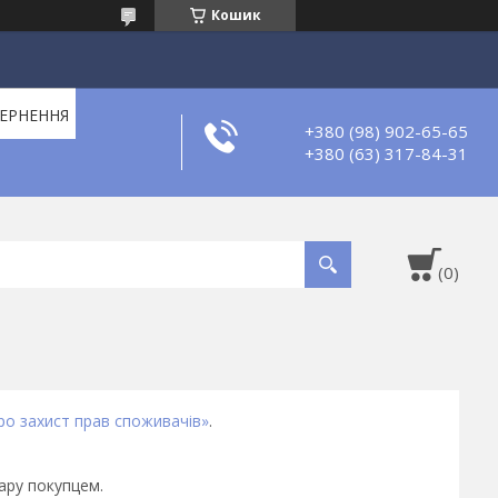
Кошик
ВЕРНЕННЯ
+380 (98) 902-65-65
+380 (63) 317-84-31
ро захист прав споживачів»
.
ару покупцем.