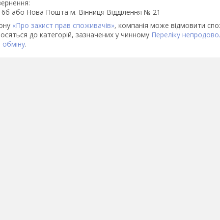
ернення:

 16б або Нова Пошта м. Вінниця Відділення № 21
кону
«Про захист прав споживачів»
, компанія може відмовити спож
осяться до категорій, зазначених у чинному
Переліку непродовол
 обміну
.