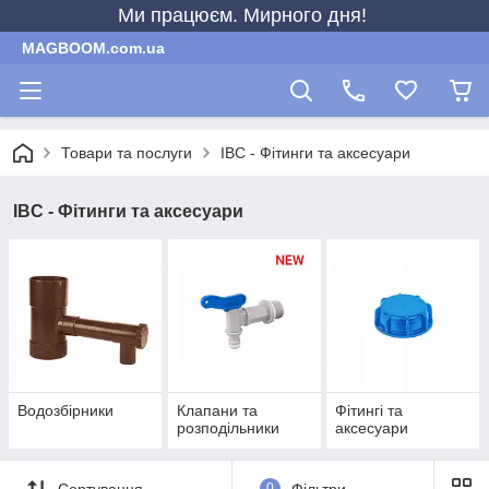
Ми працюєм. Мирного дня!
MAGBOOM.com.ua
Товари та послуги
IBC - Фітинги та аксесуари
IBC - Фітинги та аксесуари
Водозбірники
Клапани та
Фітингі та
розподільники
аксесуари
Сортування
0
Фільтри