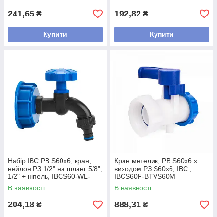
GTM903419
241,65
192,82
₴
₴
Купити
Купити
Набір IBC РВ S60x6, кран,
Кран метелик, РВ S60x6 з
нейлон РЗ 1/2" на шланг 5/8",
виходом РЗ S60x6, IBC ,
1/2" + ніпель, IBCS60-WL-
IBCS60F-BTVS60M
K112
В наявності
В наявності
204,18
888,31
₴
₴