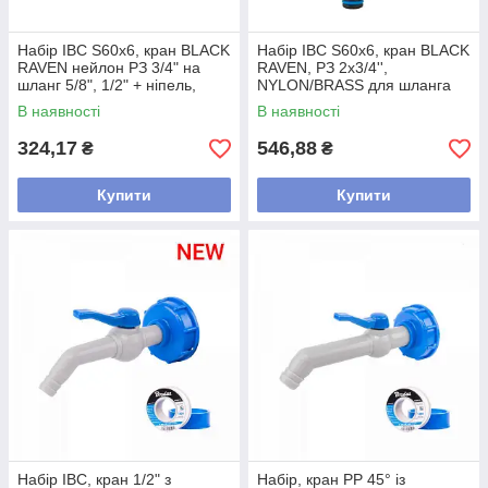
Набір IBC S60x6, кран BLACK
Набір IBC S60x6, кран BLACK
RAVEN нейлон РЗ 3/4" на
RAVEN, РЗ 2x3/4'',
шланг 5/8", 1/2" + ніпель,
NYLON/BRASS для шланга
IBCS60-GTBR01234NN
5/8", 1/2", ніпель, IBCS60-
В наявності
В наявності
GTBR123434NB1
324,17
546,88
₴
₴
Купити
Купити
Набір IBC, кран 1/2" з
Набір, кран PP 45° із