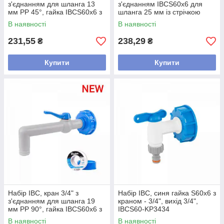
з'єднанням для шланга 13
з'єднанням IBCS60x6 для
мм PP 45°, гайка IBCS60x6 з
шланга 25 мм із стрічкою
PTFE стрічкою, IBCS60-
PTFE, IBCS60-GTM453419
В наявності
В наявності
GTM451213
231,55
238,29
₴
₴
Купити
Купити
Набір IBC, кран 3/4" з
Набір IBC, синя гайка S60x6 з
з'єднанням для шланга 19
краном - 3/4", вихід 3/4",
мм PP 90°, гайка IBCS60x6 з
IBCS60-KP3434
PTFE стрічкою, IBCS60-
В наявності
В наявності