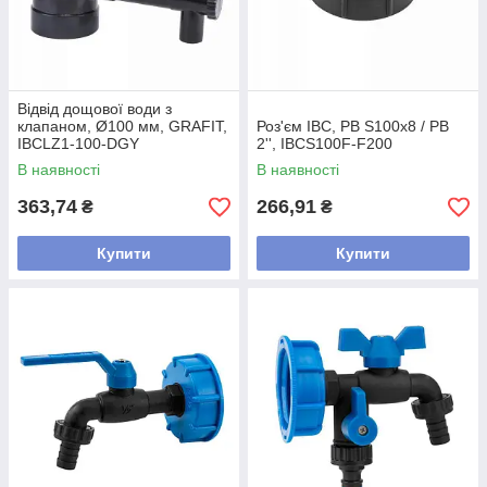
Відвід дощової води з
клапаном, Ø100 мм, GRAFIT,
Роз'єм IBC, РВ S100x8 / РВ
IBCLZ1-100-DGY
2'', IBCS100F-F200
В наявності
В наявності
363,74
266,91
₴
₴
Купити
Купити