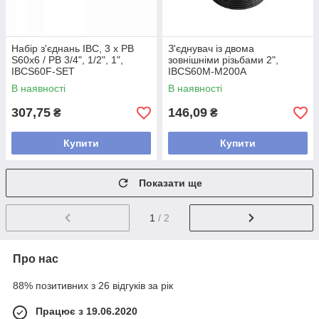
Набір з'єднань IBC, 3 x РВ
З'єднувач із двома
S60x6 / РВ 3/4", 1/2", 1",
зовнішніми різьбами 2",
IBCS60F-SET
IBCS60M-M200A
В наявності
В наявності
307,75
146,09
₴
₴
Купити
Купити
Показати ще
1
/ 2
Про нас
88% позитивних з 26 відгуків за рік
Працює з 19.06.2020