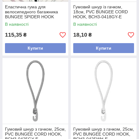
Еластична гума для
Гумовий шнур із гачком,
велосипедного багажника
18см, PVC BUNGEE CORD
BUNGEE SPIDER HOOK
HOOK, BCH3-0418GY-E
чорна, 60 см, BCH2-12X4060-
В наявності
В наявності
BCRD-B
115,35
18,10
₴
₴
Купити
Купити
Гумовий шнур з гачком, 25см,
Гумовий шнур з гачком, 25см,
PVC BUNGEE CORD HOOK,
PVC BUNGEE CORD HOOK,