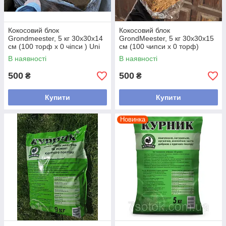
Кокосовий блок
Кокосовий блок
Grondmeester, 5 кг 30x30x14
GrondMeester, 5 кг 30х30х15
см (100 торф x 0 чіпси ) Uni
см (100 чипси х 0 торф)
UNI100SS
В наявності
В наявності
500
500
₴
₴
Купити
Купити
Новинка