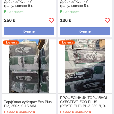
Добриво"Курник"
Добриво"Курник"
гранульоване 9 кг
гранульоване 5 кг
В наявності
В наявності
250
136
₴
₴
Купити
Купити
Новинка
Новинка
ПРОФЕСІЙНИЙ ТОРФ'ЯНОЇ
Торф'яної субстрат Eco Plus
СУБСТРАТ ECO PLUS
Pl2, 250л, 0-15 ММ
(PEATFIELD) PL-3 250 Л, 0-
25 ММ КИСЛИЙ
Немає в наявності
Немає в наявності