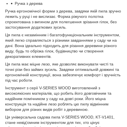
Ручка з дерева
Ручка ергономічної форми з дерева, завдяки якій пила зручно
лежить у руці і не вислизає. Форма ріжучого полотна
спроектована з вигином для полегшення зрізання гілок, без
застосування додаткових зусиль.
Ця пила є незамінним і багатофункціональним інструментом,
який легко справляється з різними завданнями у саду чи на
дачі. Вона ідеально підходить для різання деревини різного
виду, будь то обрізка гілок, будівництво чи створення
декоративних елементів.
Ця пила має міцне лезо, яке дозволяє виконувати чисті та
точні різи без зайвих зусиль. Завдяки оптимальній довжині та
ергономічній конструкції, вона забезпечує комфорт і зручність
під час роботи.
Інструмент з серії V-SERIES WOOD виготовлений з
високоякісних матеріалів, що робить його довговічним та
надійним помічником у саду на довгі роки. Його міцна
конструкція та надійне лезо роблять цю пилу відмінним
вибором для різних видів робіт з деревиною.
Ця універсальна садова пила V-SERIES WOOD, KT-V1401,
стане невід'ємним інструментом для тих, хто цінує