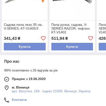
Садова пила лезо 35 см,
Пила ручна, садова, V-
Пила
V-SERIES, KT-V1405/3
SERIES RAZOR, тефлон,
SER
KT-V1402
V14
341,43
511,94
426
₴
₴
Купити
Купити
Про нас
88% позитивних з 26 відгуків за рік
Працює з 19.06.2020
м. Вінниця
вул. Ватутіна, 16б . Індекс 21000, Вінниця, Україна
Контакти