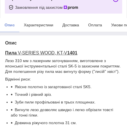
Замовлення під захистом
Опис
Характеристики
Доставка
Оплата
Умови п
Опис
Пила
V-SERIES WOOD, KT-V
1401
Лезо 310 мм з лазерним заточуванням, виготовлене з
японської інструментальної сталі SK-5 із захисним покриттям.
Для полегшення різу пила має вигнуту форму ("лисій" хвіст").
Відмінні риси:
Якісне полотно із загартованої сталі SK5.
Точний і рівний зріз.
Зуби пили профільовані в трьох площинах.
Вигнуте лезо дозволяє швидко і легко обрізати товсті
або тонкі гілки.
Довжина ріжучого полотна 31 см.