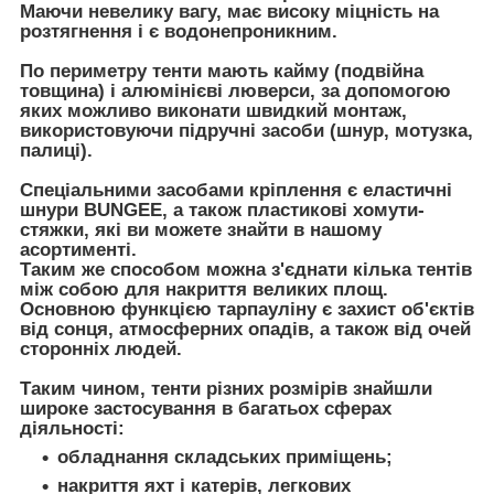
Маючи невелику вагу, має високу міцність на
розтягнення і є водонепроникним.
По периметру тенти мають кайму (подвійна
товщина) і алюмінієві люверси, за допомогою
яких можливо виконати швидкий монтаж,
використовуючи підручні засоби (шнур, мотузка,
палиці).
Спеціальними засобами кріплення є еластичні
шнури BUNGEE, а також пластикові хомути-
стяжки, які ви можете знайти в нашому
асортименті.
Таким же способом можна з'єднати кілька тентів
між собою для накриття великих площ.
Основною функцією тарпауліну є захист об'єктів
від сонця, атмосферних опадів, а також від очей
сторонніх людей.
Таким чином, тенти різних розмірів знайшли
широке застосування в багатьох сферах
діяльності:
обладнання складських приміщень;
накриття яхт і катерів, легкових