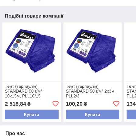
Подібні товари компанії
Тент (тарпаулін)
Тент (тарпаулін)
Тент
STANDARD 50 г/м²
STANDARD 50 г/м² 2х3м,
STAN
10х15м, PLL10/15
PLL2/3
PLL2
2 518,84
100,20
134
₴
₴
Купити
Купити
Про нас