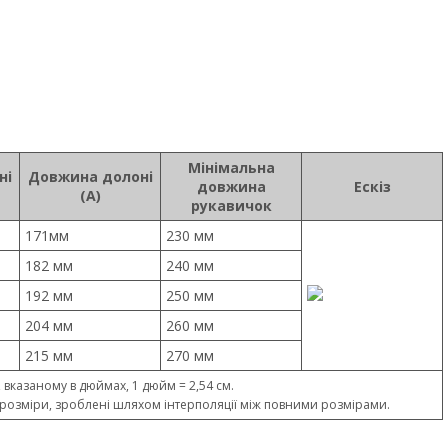
Мінімальна
ні
Довжина долоні
довжина
Ескіз
(А)
рукавичок
171мм
230 мм
182 мм
240 мм
192 мм
250 мм
204 мм
260 мм
215 мм
270 мм
 вказаному в дюймах, 1 дюйм = 2,54 см.
 розміри, зроблені шляхом інтерполяції між повними розмірами.