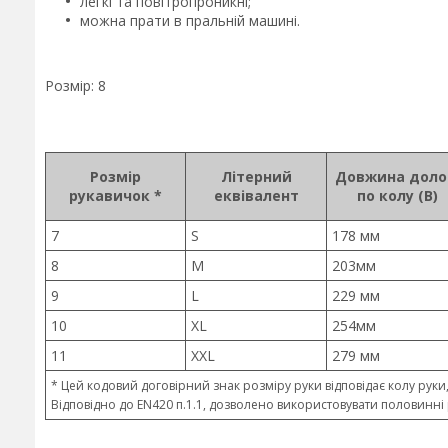
легкі та повітропроникні;
можна прати в пральній машині.
Розмір: 8
Розмір
Літерний
Довжина доло
рукавичок *
еквівалент
по колу (В)
7
S
178 мм
8
M
203мм
9
L
229 мм
10
XL
254мм
11
XXL
279 мм
* Цей кодовий договірний знак розміру руки відповідає колу руки,
Відповідно до EN420 п.1.1, дозволено використовувати половинні