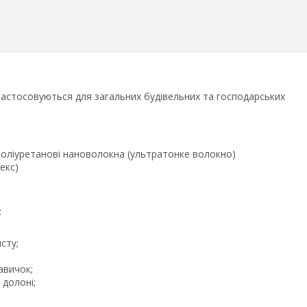
 Застосовуються для загальних будівельних та господарських
 поліуретанові нановолокна (ультратонке волокно)
екс)
:
сту;
авичок;
 долоні;