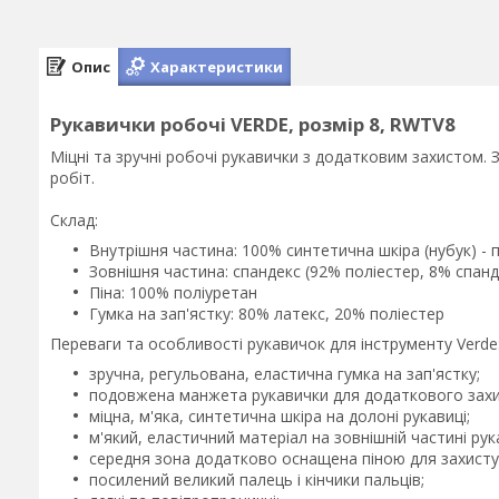
Опис
Характеристики
Рукавички робочі VERDE, розмір 8, RWTV8
Міцні та зручні робочі рукавички з додатковим захистом.
робіт.
Склад:
Внутрішня частина: 100% синтетична шкіра (нубук) -
Зовнішня частина: спандекс (92% поліестер, 8% спанд
Піна: 100% поліуретан
Гумка на зап'ястку: 80% латекс, 20% поліестер
Переваги та особливості рукавичок для інструменту Verde
зручна, регульована, еластична гумка на зап'ястку;
подовжена манжета рукавички для додаткового захи
міцна, м'яка, синтетична шкіра на долоні рукавиці;
м'який, еластичний матеріал на зовнішній частині рук
середня зона додатково оснащена піною для захисту
посилений великий палець і кінчики пальців;