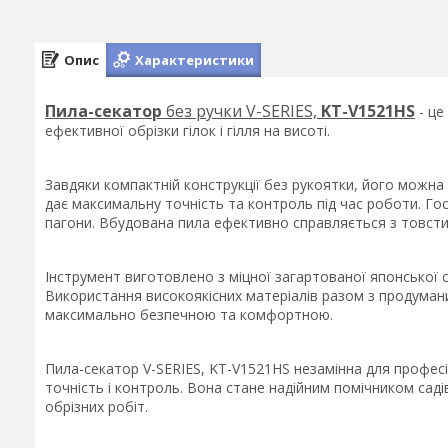
Опис
Характеристики
Пила-секатор
без ручки V-SERIES,
KT-V1521HS
- це
ефективної обрізки гілок і гілля на висоті.
Завдяки компактній конструкції без рукоятки, його можн
дає максимальну точність та контроль під час роботи. Гос
пагони. Вбудована пила ефективно справляється з товсти
Інструмент виготовлено з міцної загартованої японської ст
Використання високоякісних матеріалів разом з продума
максимально безпечною та комфортною.
Пила-секатор V-SERIES, KT-V1521HS незамінна для професій
точність і контроль. Вона стане надійним помічником сад
обрізних робіт.