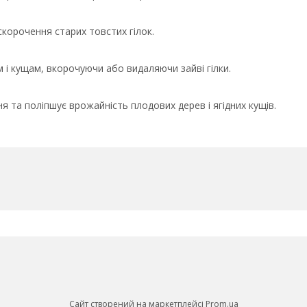
корочення старих товстих гілок.
і кущам, вкорочуючи або видаляючи зайві гілки.
та поліпшує врожайність плодових дерев і ягідних кущів.
Сайт створений на маркетплейсі
Prom.ua