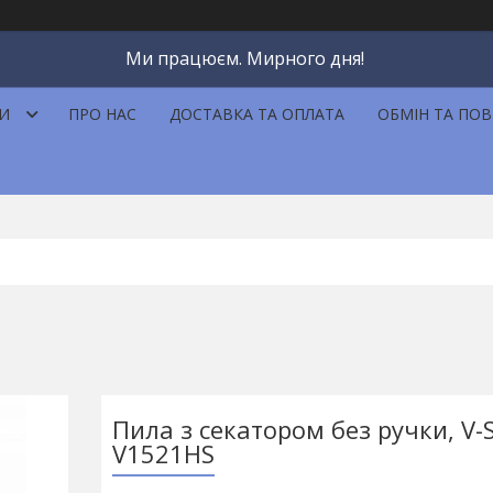
Ми працюєм. Мирного дня!
И
ПРО НАС
ДОСТАВКА ТА ОПЛАТА
ОБМІН ТА ПО
Пила з секатором без ручки, V-S
V1521HS