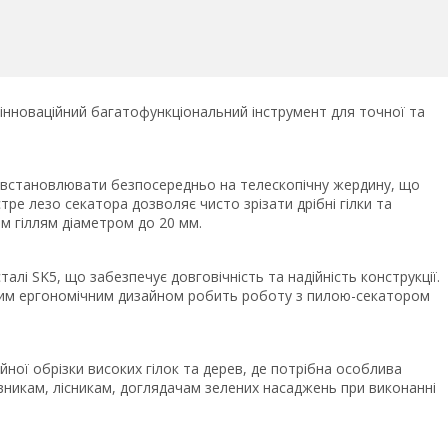
 інноваційний багатофункціональний інструмент для точної та
а встановлювати безпосередньо на телескопічну жердину, що
тре лезо секатора дозволяє чисто зрізати дрібні гілки та
м гіллям діаметром до 20 мм.
алі SK5, що забезпечує довговічність та надійність конструкції.
ним ергономічним дизайном робить роботу з пилою-секатором
ної обрізки високих гілок та дерев, де потрібна особлива
івникам, лісникам, доглядачам зелених насаджень при виконанні