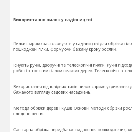
Використання пилок у садівництві
Пилки широко застосовують у садівництві для обрізки гіло
пошкоджені гілки, формуючи бажану крону рослин.
Існують ручні, дворучні та телескопічні пилки. Ручні підхо
роботі з товстим гіллям великих дерев. Телескопічні з т
Використання відповідних типів пилок сприяє утриманню д
бажаного вигляду садових насаджень.
Методи обрізки дерев і кущів Основні методи обрізки рос
плодоношення.
Санітарна обрізка передбачає видалення пошкоджених, хв