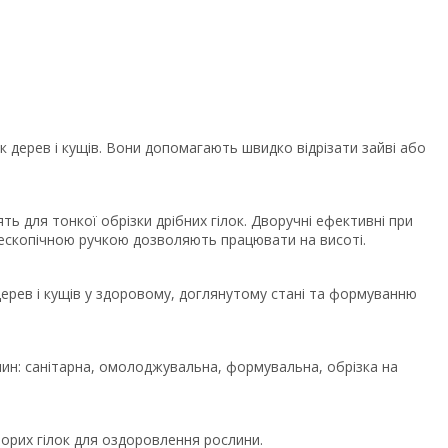
к дерев і кущів. Вони допомагають швидко відрізати зайві або
дять для тонкої обрізки дрібних гілок. Дворучні ефективні при
елескопічною ручкою дозволяють працювати на висоті.
ерев і кущів у здоровому, доглянутому стані та формуванню
лин: санітарна, омолоджувальна, формувальна, обрізка на
орих гілок для оздоровлення рослини.