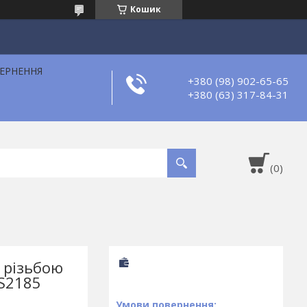
Кошик
ВЕРНЕННЯ
+380 (98) 902-65-65
+380 (63) 317-84-31
 різьбою
BS2185