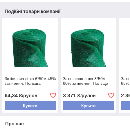
Подібні товари компанії
Затіняюча сітка 6*50м 45%
Затінююча сітка 3*50м
Заті
затінення, Польща
80% затінення, Польща
85% 
64,34
3 371
2 3
₴/рулон
₴/рулон
Купити
Купити
Про нас