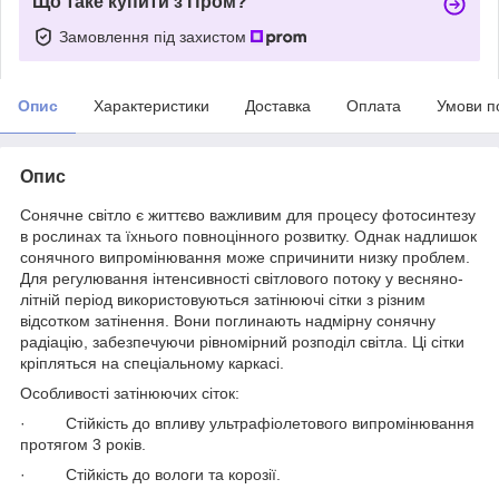
Що таке купити з Пром?
Замовлення під захистом
Опис
Характеристики
Доставка
Оплата
Умови п
Опис
Сонячне світло є життєво важливим для процесу фотосинтезу
в рослинах та їхнього повноцінного розвитку. Однак надлишок
сонячного випромінювання може спричинити низку проблем.
Для регулювання інтенсивності світлового потоку у весняно-
літній період використовуються затінюючі сітки з різним
відсотком затінення. Вони поглинають надмірну сонячну
радіацію, забезпечуючи рівномірний розподіл світла. Ці сітки
кріпляться на спеціальному каркасі.
Особливості затінюючих сіток:
· Стійкість до впливу ультрафіолетового випромінювання
протягом 3 років.
· Стійкість до вологи та корозії.