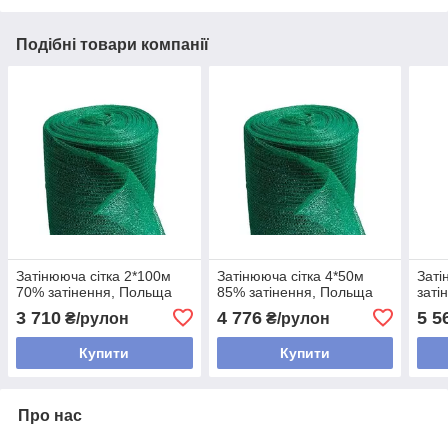
Подібні товари компанії
Затінююча сітка 2*100м
Затінююча сітка 4*50м
Заті
70% затінення, Польща
85% затінення, Польща
заті
3 710
4 776
5 5
₴/рулон
₴/рулон
Купити
Купити
Про нас