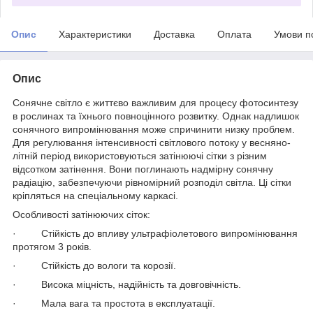
Опис
Характеристики
Доставка
Оплата
Умови п
Опис
Сонячне світло є життєво важливим для процесу фотосинтезу
в рослинах та їхнього повноцінного розвитку. Однак надлишок
сонячного випромінювання може спричинити низку проблем.
Для регулювання інтенсивності світлового потоку у весняно-
літній період використовуються затінюючі сітки з різним
відсотком затінення. Вони поглинають надмірну сонячну
радіацію, забезпечуючи рівномірний розподіл світла. Ці сітки
кріпляться на спеціальному каркасі.
Особливості затінюючих сіток:
· Стійкість до впливу ультрафіолетового випромінювання
протягом 3 років.
· Стійкість до вологи та корозії.
· Висока міцність, надійність та довговічність.
· Мала вага та простота в експлуатації.