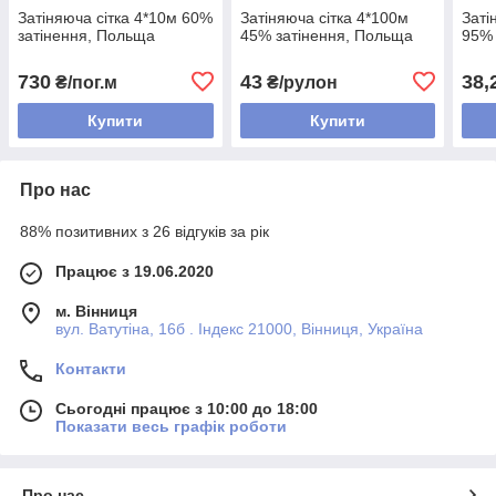
Затіняюча сітка 4*10м 60%
Затіняюча сітка 4*100м
Заті
затінення, Польща
45% затінення, Польща
95% 
730
43
38,
₴/пог.м
₴/рулон
Купити
Купити
Про нас
88% позитивних з 26 відгуків за рік
Працює з 19.06.2020
м. Вінниця
вул. Ватутіна, 16б . Індекс 21000, Вінниця, Україна
Контакти
Сьогодні працює з 10:00 до 18:00
Показати весь графік роботи
Про нас