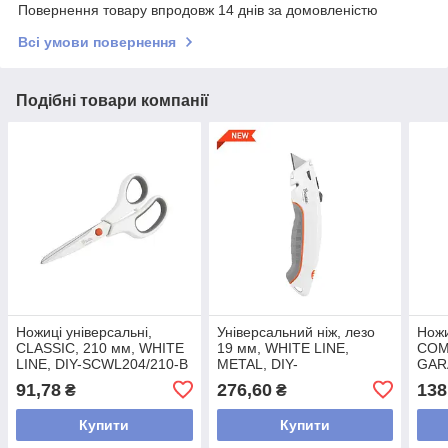
Повернення товару впродовж 14 днів за домовленістю
Всі умови повернення
Подібні товари компанії
Ножиці універсальні,
Універсальний ніж, лезо
Ножи
CLASSIC, 210 мм, WHITE
19 мм, WHITE LINE,
COM
LINE, DIY-SCWL204/210-B
METAL, DIY-
GAR
KNWL190205/B
B
91,78
276,60
138
₴
₴
Купити
Купити