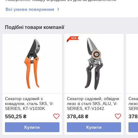
Всі умови повернення
Подібні товари компанії
Секатор садовий з
Секатор садовий, обвідне
Сека
ковадлом, сталь SK5, V-
лезо зі сталі SK5, ALU, V-
лезо
SERIES, KT-V1030K
SERIES, KT-V1042
SERI
550,25
378,48
378
₴
₴
Купити
Купити