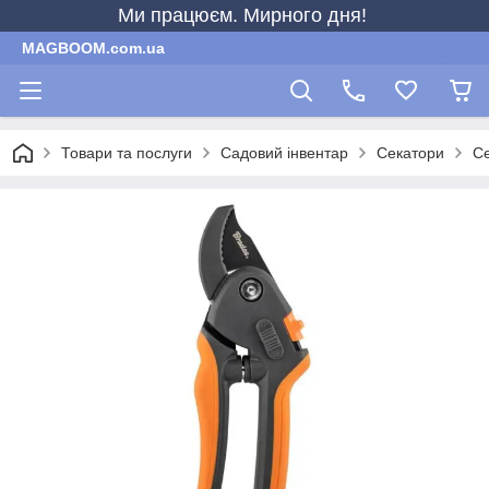
Ми працюєм. Мирного дня!
MAGBOOM.com.ua
Товари та послуги
Садовий інвентар
Секатори
Се