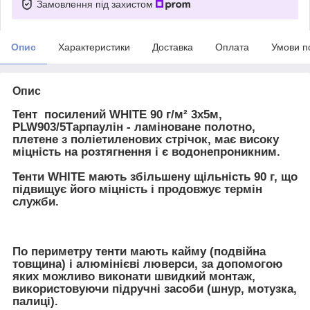
Замовлення під захистом
Опис
Характеристики
Доставка
Оплата
Умови п
Опис
Тент посилений WHITE 90 г/м² 3х5м,
PLW903/5Тарпаулін - ламіноване полотно,
плетене з поліетиленових стрічок, має високу
міцність на розтягнення і є водонепроникним.
Тенти WHITE мають збільшену щільність 90 г, що
підвищує його міцність і продовжує термін
служби.
По периметру тенти мають кайму (подвійна
товщина) і алюмінієві люверси, за допомогою
яких можливо виконати швидкий монтаж,
використовуючи підручні засоби (шнур, мотузка,
палиці).