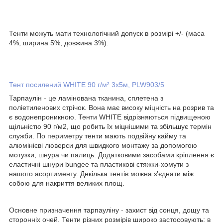
Тенти можуть мати технологічний допуск в розмірі +/- (маса
4%, ширина 5%, довжина 3%).
Тент посилений WHITE 90 г/м² 3х5м, PLW903/5
Тарпаулін - це ламінована тканина, сплетена з
поліетиленових стрічок. Вона має високу міцність на розрив та
є водонепроникною. Тенти WHITE відрізняються підвищеною
щільністю 90 г/м2, що робить їх міцнішими та збільшує термін
служби. По периметру тенти мають подвійну кайму та
алюмінієві люверси для швидкого монтажу за допомогою
мотузки, шнура чи палиць. Додатковими засобами кріплення є
еластичні шнури bungee та пластикові стяжки-хомути з
нашого асортименту. Декілька тентів можна з’єднати між
собою для накриття великих площ.
Основнe призначення тарпауліну - захист від сонця, дощу та
сторонніх очей. Тенти різних розмірів широко застосовують: в