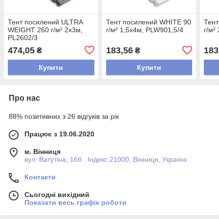
Тент посилений ULTRA
Тент посилений WHITE 90
Тент
WEIGHT 260 г/м² 2х3м,
г/м² 1,5х4м, PLW901,5/4
г/м²
PL2602/3
474,05
183,56
183
₴
₴
Купити
Купити
Про нас
88% позитивних з 26 відгуків за рік
Працює з 19.06.2020
м. Вінниця
вул. Ватутіна, 16б . Індекс 21000, Вінниця, Україна
Контакти
Сьогодні вихідний
Показати весь графік роботи