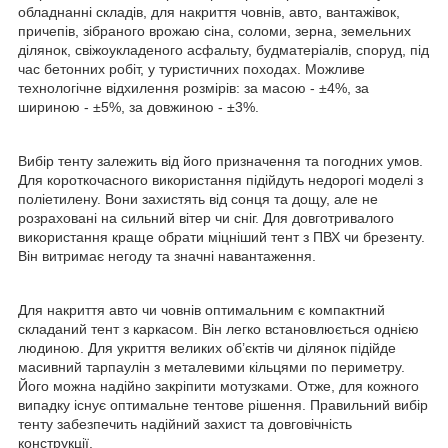
обладнанні складів, для накриття човнів, авто, вантажівок,
причепів, зібраного врожаю сіна, соломи, зерна, земельних
ділянок, свіжоукладеного асфальту, будматеріалів, споруд, під
час бетонних робіт, у туристичних походах. Можливе
технологічне відхилення розмірів: за масою - ±4%, за
шириною - ±5%, за довжиною - ±3%.
Вибір тенту залежить від його призначення та погодних умов.
Для короткочасного використання підійдуть недорогі моделі з
поліетилену. Вони захистять від сонця та дощу, але не
розраховані на сильний вітер чи сніг. Для довготривалого
використання краще обрати міцніший тент з ПВХ чи брезенту.
Він витримає негоду та значні навантаження.
Для накриття авто чи човнів оптимальним є компактний
складаний тент з каркасом. Він легко встановлюється однією
людиною. Для укриття великих об’єктів чи ділянок підійде
масивний тарпаулін з металевими кільцями по периметру.
Його можна надійно закріпити мотузками. Отже, для кожного
випадку існує оптимальне тентове рішення. Правильний вибір
тенту забезпечить надійний захист та довговічність
конструкції.