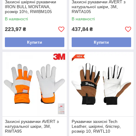
Захисні шкіряні рукавички
Захисні рукавички AVERT з
IRON BULL MONTANA,
натуральної шкіри, 3M,
розмір 10½, RWIBM105
RWTA105
В наявності
В наявності
223,97
437,84
₴
₴
Купити
Купити
Захисні рукавички AVERT з
Рукавички захисні Tech
натуральної шкіри, 3M,
Leather, шкіряні, блістер,
RWTA95
розмір 10, RWTL10