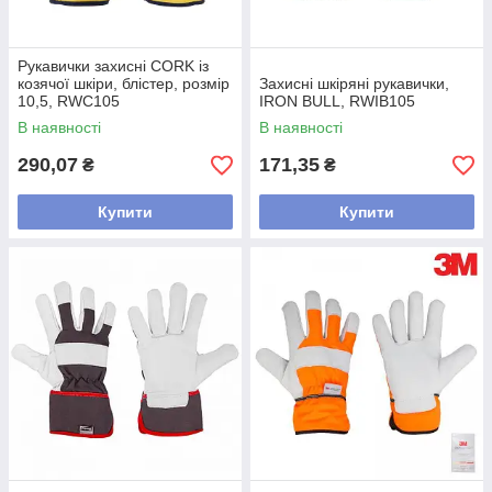
Рукавички захисні CORK із
козячої шкіри, блістер, розмір
Захисні шкіряні рукавички,
10,5, RWC105
IRON BULL, RWIB105
В наявності
В наявності
290,07
171,35
₴
₴
Купити
Купити