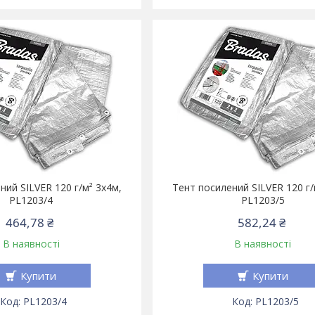
ний SILVER 120 г/м² 3х4м,
Тент посилений SILVER 120 г/
PL1203/4
PL1203/5
464,78 ₴
582,24 ₴
В наявності
В наявності
Купити
Купити
PL1203/4
PL1203/5