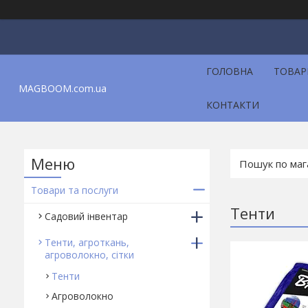
ГОЛОВНА
ТОВАР
MAGBOOM.com.ua
КОНТАКТИ
Товари та послуги
Тенти
Садовий інвентар
Тенти, агроткань,
агроволокно, сітки
Тенти
Агроволокно