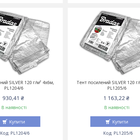
ний SILVER 120 г/м² 4х6м,
Тент посилений SILVER 120 г/
PL1204/6
PL1205/6
930,41 ₴
1 163,22 ₴
В наявності
В наявності
Купити
Купити
PL1204/6
PL1205/6