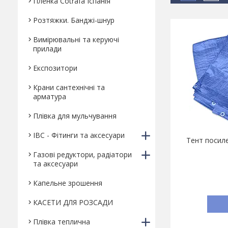
Пленка Cotrafa Іспанія
Розтяжки. Банджі-шнур
Вимірювальні та керуючі
прилади
Експозитори
Крани сантехнічні та
арматура
Плівка для мульчування
IBC - Фітинги та аксесуари
Тент посиле
Газові редуктори, радіатори
та аксесуари
Капельне зрошення
КАСЕТИ ДЛЯ РОЗСАДИ
Плівка теплична