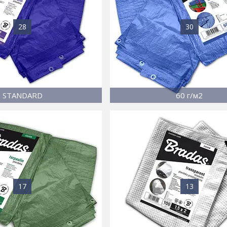
28
30
STANDARD
60 г/м2
17
13