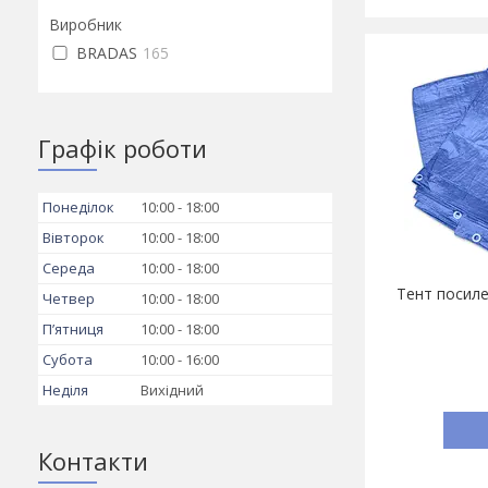
Виробник
BRADAS
165
Графік роботи
Понеділок
10:00
18:00
Вівторок
10:00
18:00
Середа
10:00
18:00
Тент посиле
Четвер
10:00
18:00
Пʼятниця
10:00
18:00
Субота
10:00
16:00
Неділя
Вихідний
Контакти