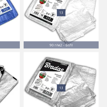
13
90 г/м2 - БІЛІ
13