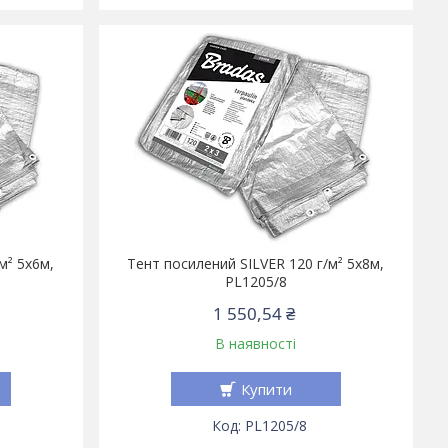
м² 5х6м,
Тент посилений SILVER 120 г/м² 5х8м,
PL1205/8
1 550,54 ₴
В наявності
Купити
PL1205/8