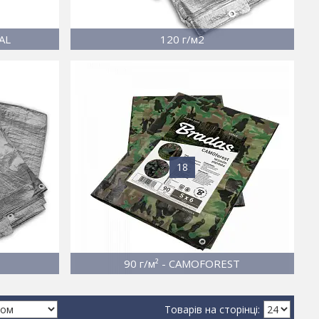
AL
120 г/м2
18
90 г/м² - CAMOFOREST