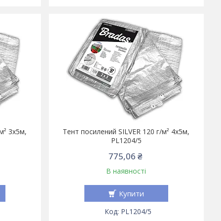
м² 3х5м,
Тент посилений SILVER 120 г/м² 4х5м,
PL1204/5
775,06 ₴
В наявності
Купити
PL1204/5