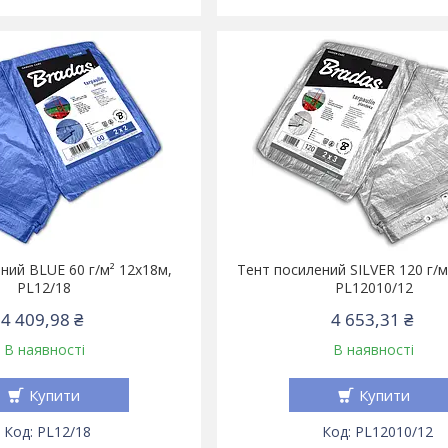
ний BLUE 60 г/м² 12х18м,
Тент посилений SILVER 120 г/м
PL12/18
PL12010/12
4 409,98 ₴
4 653,31 ₴
В наявності
В наявності
Купити
Купити
PL12/18
PL12010/12