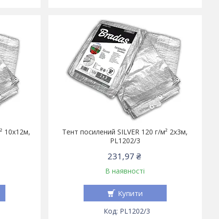
² 10х12м,
Тент посилений SILVER 120 г/м² 2х3м,
PL1202/3
231,97 ₴
В наявності
Купити
PL1202/3