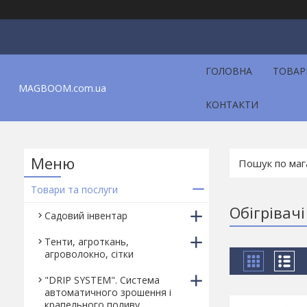
ГОЛОВНА
ТОВАР
MAGBOOM.com.ua
КОНТАКТИ
Товари та послуги
Обігрівачі
Садовий інвентар
Тенти, агроткань,
агроволокно, сітки
"DRIP SYSTEM". Система
автоматичного зрошення і
крапельного поливу