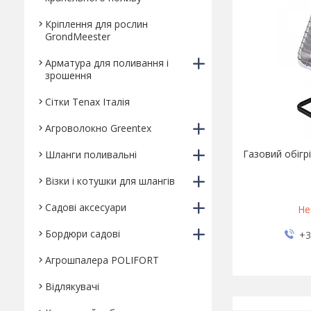
Кріплення для рослин
GrondMeester
Арматура для поливання і
зрошення
Сітки Tenax Італія
Агроволокно Greentex
Газовий обігрі
Шланги поливальні
Візки і котушки для шлангів
Садові аксесуари
Не
Бордюри садові
+3
Агрошпалера POLIFORT
Відлякувачі