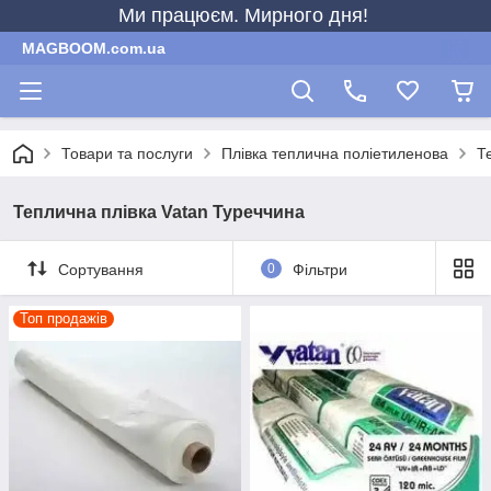
Ми працюєм. Мирного дня!
MAGBOOM.com.ua
Товари та послуги
Плівка теплична поліетиленова
Т
Теплична плівка Vatan Туреччина
Сортування
0
Фільтри
Топ продажів