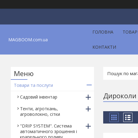
ГОЛОВНА
ТОВАР
MAGBOOM.com.ua
КОНТАКТИ
Товари та послуги
Дироколи
Садовий інвентар
Тенти, агроткань,
агроволокно, сітки
"DRIP SYSTEM". Система
автоматичного зрошення і
крапельного поливу