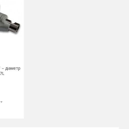
 – діаметр
7L