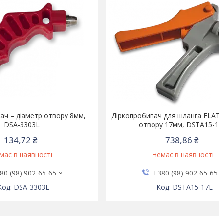
ач – діаметр отвору 8мм,
Діркопробивач для шланга FLAT
DSA-3303L
отвору 17мм, DSTA15-1
134,72 ₴
738,86 ₴
має в наявності
Немає в наявності
80 (98) 902-65-65
+380 (98) 902-65-65
DSA-3303L
DSTA15-17L