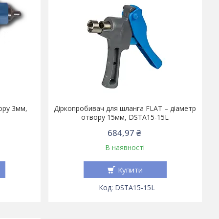
ору 3мм,
Діркопробивач для шланга FLAT – діаметр
отвору 15мм, DSTA15-15L
684,97 ₴
В наявності
Купити
DSTA15-15L