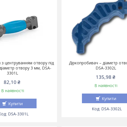
 з центруванням отвору під
Діркопробивач – діаметр отв
 діаметр отвору 3 мм, DSA-
DSA-3302L
3301L
135,98 ₴
82,10 ₴
В наявності
В наявності
Купити
Купити
DSA-3302L
DSA-3301L