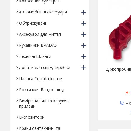
Кокосовий субстрат
Автомобільні аксесуари
Обприскувачі
Аксесуари для миття
Рукавички BRADAS
Технічні Шланги
Лопати для снігу, скребки
Діркопробив
Пленка Cotrafa Іспанія
Розтяжки. Банджі-шнур
Не
Вимірювальні та керуючі
+3
прилади
Експозитори
Крани сантехнічні та