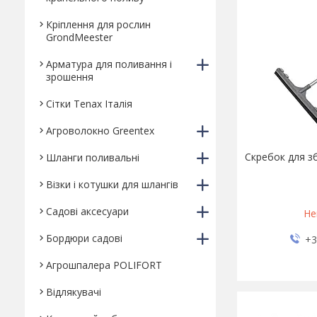
Кріплення для рослин
GrondMeester
Арматура для поливання і
зрошення
Сітки Tenax Італія
Агроволокно Greentex
Скребок для зб
Шланги поливальні
Візки і котушки для шлангів
Садові аксесуари
Не
Бордюри садові
+3
Агрошпалера POLIFORT
Відлякувачі