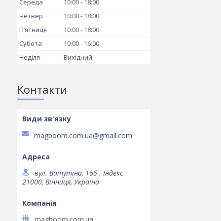
Середа
10:00
18:00
Четвер
10:00
18:00
Пʼятниця
10:00
18:00
Субота
10:00
16:00
Неділя
Вихідний
Контакти
magboom.com.ua@gmail.com
вул. Ватутіна, 16б . Індекс
21000, Вінниця, Україна
magboom.com.ua