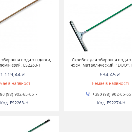
 збирання води з підлоги,
Скребок для збирання води з 
люмінієвий, ES2263-H
45см, маталлический, "DUO",
1 119,44 ₴
634,45 ₴
має в наявності
Немає в наявності
80 (98) 902-65-65
+380 (98) 902-65-65
ES2263-H
ES2274-H