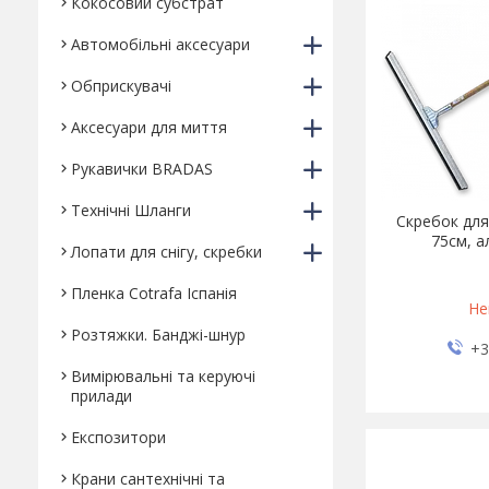
Кокосовий субстрат
Автомобільні аксесуари
Обприскувачі
Аксесуари для миття
Рукавички BRADAS
Технічні Шланги
Скребок для
75см, а
Лопати для снігу, скребки
Пленка Cotrafa Іспанія
Не
Розтяжки. Банджі-шнур
+3
Вимірювальні та керуючі
прилади
Експозитори
Крани сантехнічні та