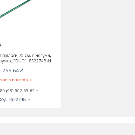
 підлоги 75 см, піногума,
ручка, "DUO", ES2274B-H
766,64 ₴
має в наявності
80 (98) 902-65-65
ES2274B-H