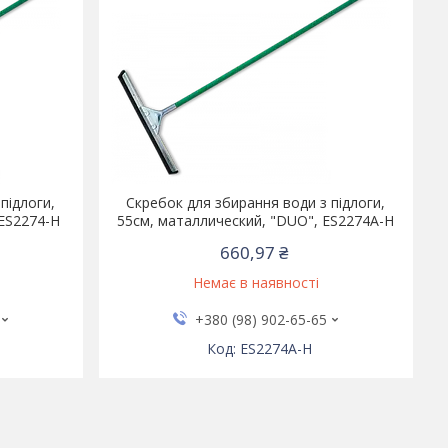
підлоги,
Скребок для збирання води з підлоги,
 ES2274-H
55см, маталлический, "DUO", ES2274A-H
660,97 ₴
Немає в наявності
+380 (98) 902-65-65
ES2274A-H