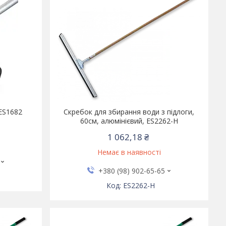
 ES1682
Скребок для збирання води з підлоги,
60см, алюмінієвий, ES2262-H
1 062,18 ₴
Немає в наявності
+380 (98) 902-65-65
ES2262-H