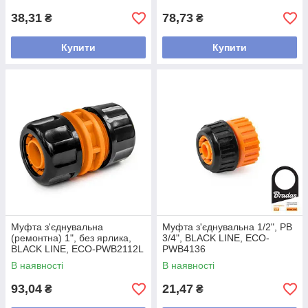
38,31
78,73
₴
₴
Купити
Купити
Муфта з'єднувальна
Муфта з'єднувальна 1/2", РВ
(ремонтна) 1", без ярлика,
3/4", BLACK LINE, ECO-
BLACK LINE, ECO-PWB2112L
PWB4136
В наявності
В наявності
93,04
21,47
₴
₴