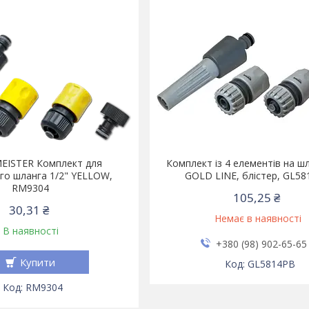
EISTER Комплект для
Комплект із 4 елементів на шл
го шланга 1/2" YELLOW,
GOLD LINE, блістер, GL5
RM9304
105,25 ₴
30,31 ₴
Немає в наявності
В наявності
+380 (98) 902-65-65
Купити
GL5814PB
RM9304