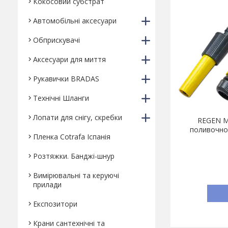
Кокосовий субстрат
Автомобільні аксесуари
Обприскувачі
Аксесуари для миття
Рукавички BRADAS
Технічні Шланги
Лопати для снігу, скребки
REGEN M
поливочно
Пленка Cotrafa Іспанія
Розтяжки. Банджі-шнур
Вимірювальні та керуючі
прилади
Експозитори
Крани сантехнічні та