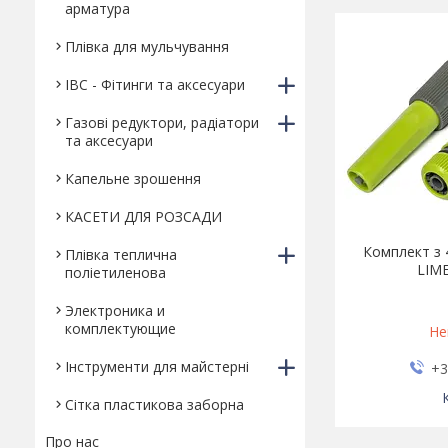
арматура
Плівка для мульчування
IBC - Фітинги та аксесуари
Газові редуктори, радіатори
та аксесуари
Капельне зрошення
КАСЕТИ ДЛЯ РОЗСАДИ
Комплект з 
Плівка теплична
LIME
поліетиленова
Электроника и
комплектующие
Не
Інструменти для майстерні
+3
Сітка пластикова заборна
Про нас