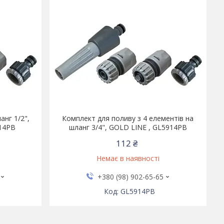
анг 1/2",
Комплект для поливу з 4 елементів на
814PB
шланг 3/4", GOLD LINE , GL5914PB
112 ₴
Немає в наявності
+380 (98) 902-65-65
GL5914PB