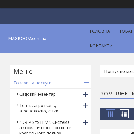
ГОЛОВНА
ТОВАР
MAGBOOM.com.ua
КОНТАКТИ
Товари та послуги
Комплект
Садовий інвентар
Тенти, агроткань,
агроволокно, сітки
"DRIP SYSTEM". Система
автоматичного зрошення і
крапельного поливу