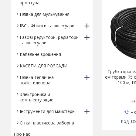
арматура
Плівка для мульчування
IBC - Фітинги та аксесуари
Газові редуктори, радіатори
та аксесуари
Капельне зрошення
КАСЕТИ ДЛЯ РОЗСАДИ
Трубка крапе
емітерами 75 с
Плівка теплична
100 м, 
поліетиленова
Электроника и
комплектующие
Не
Інструменти для майстерні
+3
D
Сітка пластикова заборна
Про нас