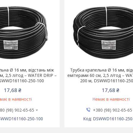
льна Ø 16 мм, відстань між
Трубка крапельна Ø 16 мм, від
м, 2,5 л/год – WATER DRIP –
емітерами 60 см, 2,5 л/год – W
DSWWD161160-250-100
200 м, DSWWD161160-250
17,68 ₴
17,68 ₴
має в наявності
Немає в наявності
80 (98) 902-65-65
+380 (98) 902-65-65
SWWD161160-250-100
DSWWD161160-250