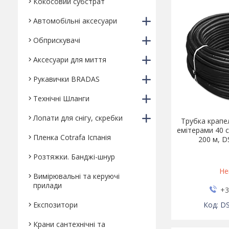
Кокосовий субстрат
Автомобільні аксесуари
Обприскувачі
Аксесуари для миття
Рукавички BRADAS
Технічні Шланги
Лопати для снігу, скребки
Трубка крапе
емітерами 40 с
Пленка Cotrafa Іспанія
200 м, 
Розтяжки. Банджі-шнур
Не
Вимірювальні та керуючі
прилади
+3
Експозитори
D
Крани сантехнічні та