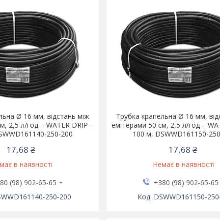
льна Ø 16 мм, відстань між
Трубка крапельна Ø 16 мм, від
м, 2,5 л/год – WATER DRIP –
емітерами 50 см, 2,5 л/год – W
DSWWD161140-250-200
100 м, DSWWD161150-250
17,68 ₴
17,68 ₴
має в наявності
Немає в наявності
80 (98) 902-65-65
+380 (98) 902-65-65
SWWD161140-250-200
DSWWD161150-250