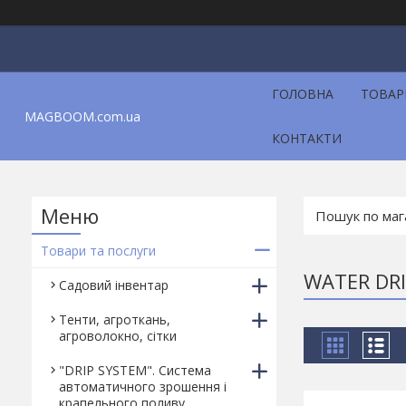
ГОЛОВНА
ТОВАР
MAGBOOM.com.ua
КОНТАКТИ
Товари та послуги
WATER DR
Садовий інвентар
Тенти, агроткань,
агроволокно, сітки
"DRIP SYSTEM". Система
автоматичного зрошення і
крапельного поливу