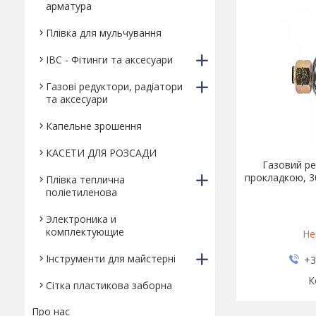
арматура
Плівка для мульчування
IBC - Фітинги та аксесуари
Газові редуктори, радіатори
та аксесуари
Капельне зрошення
КАСЕТИ ДЛЯ РОЗСАДИ
Газовий ре
прокладкою, 30
Плівка теплична
поліетиленова
Электроника и
комплектующие
Не
Інструменти для майстерні
+3
Сітка пластикова заборна
Про нас