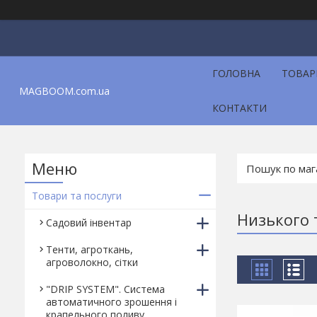
ГОЛОВНА
ТОВАР
MAGBOOM.com.ua
КОНТАКТИ
Товари та послуги
Низького 
Садовий інвентар
Тенти, агроткань,
агроволокно, сітки
"DRIP SYSTEM". Система
автоматичного зрошення і
крапельного поливу