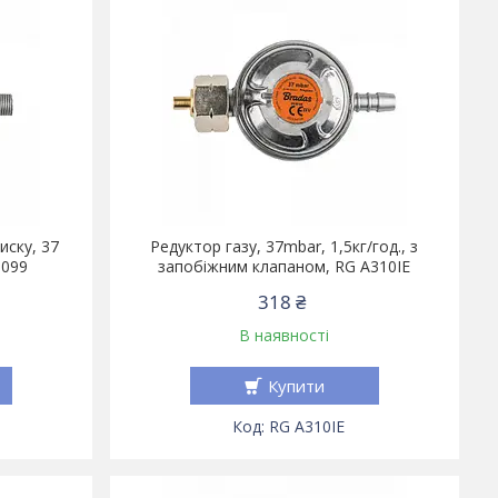
иску, 37
Редуктор газу, 37mbar, 1,5кг/год., з
0099
запобіжним клапаном, RG A310IE
318 ₴
В наявності
Купити
RG A310IE