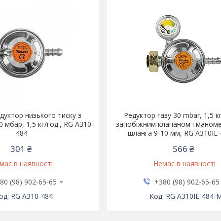
дуктор низького тиску з
Редуктор газу 30 mbar, 1,5 кг
 мбар, 1,5 кг/год., RG A310-
запобіжним клапаном і маном
484
шланга 9-10 мм, RG A310IE
301 ₴
566 ₴
має в наявності
Немає в наявності
80 (98) 902-65-65
+380 (98) 902-65-65
RG A310-484
RG A310IE-484-