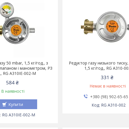
зу 50 mbar, 1,5 кг/год., з
Редуктор газу низького тиску,
лапаном і манометром, РЗ
1,5 кг/год., RG A310-00
L, RG A310IE-002-M
331 ₴
584 ₴
Немає в наявності
В наявності
+380 (98) 902-65-65
Купити
RG A310-002
RG A310IE-002-M