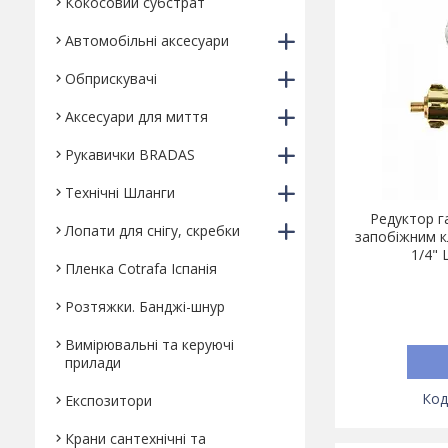
Кокосовий субстрат
Автомобільні аксесуари
Обприскувачі
Аксесуари для миття
Рукавички BRADAS
Технічні Шланги
Редуктор га
Лопати для снігу, скребки
запобіжним к
1/4" 
Пленка Cotrafa Іспанія
Розтяжки. Банджі-шнур
Вимірювальні та керуючі
прилади
Експозитори
Крани сантехнічні та