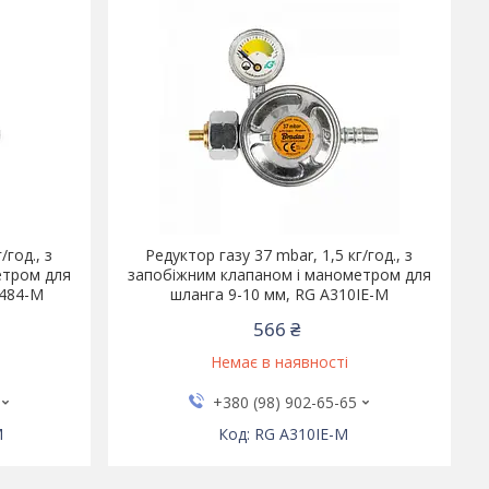
/год., з
Редуктор газу 37 mbar, 1,5 кг/год., з
етром для
запобіжним клапаном і манометром для
-484-M
шланга 9-10 мм, RG A310IE-M
566 ₴
Немає в наявності
+380 (98) 902-65-65
M
RG A310IE-M